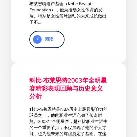
布莱恩特遗产基金（Kobe Bryant
Foundation），他为推动女性体育的发
展、特别是女性篮球运动的未来成长做出
了不...
阅读
科比·布莱恩特2003年全明星
赛精彩表现回顾与历史意义
分析
科比·布莱恩特是NBA历史上最具影响力的
球员之一，他的职业生涯充满了传奇时
刻。2003年全明星赛，是科比职业生涯中
的一个重要节点，不仅展现了他的个人才
能，也为他未来的辉煌奠定了基础。在这