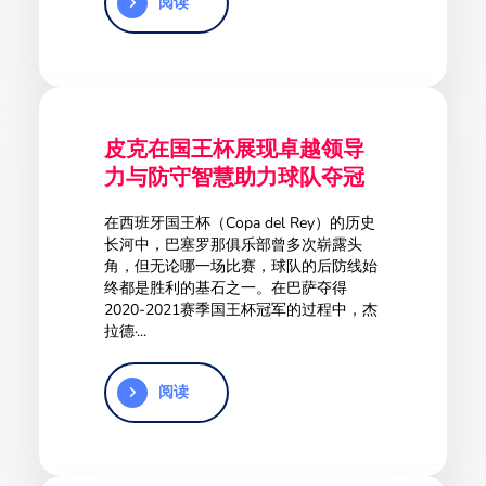
阅读
皮克在国王杯展现卓越领导
力与防守智慧助力球队夺冠
在西班牙国王杯（Copa del Rey）的历史
长河中，巴塞罗那俱乐部曾多次崭露头
角，但无论哪一场比赛，球队的后防线始
终都是胜利的基石之一。在巴萨夺得
2020-2021赛季国王杯冠军的过程中，杰
拉德·...
阅读