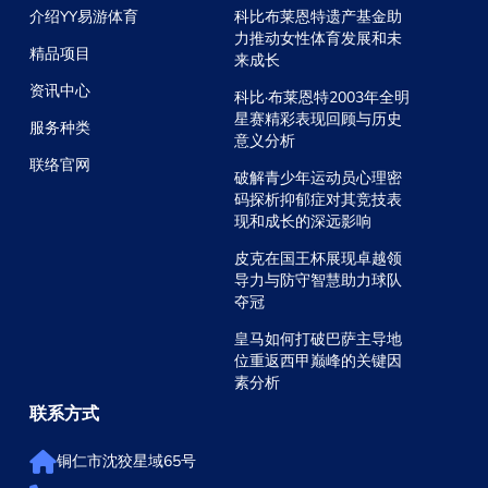
介绍YY易游体育
科比布莱恩特遗产基金助
力推动女性体育发展和未
精品项目
来成长
资讯中心
科比·布莱恩特2003年全明
星赛精彩表现回顾与历史
服务种类
意义分析
联络官网
破解青少年运动员心理密
码探析抑郁症对其竞技表
现和成长的深远影响
皮克在国王杯展现卓越领
导力与防守智慧助力球队
夺冠
皇马如何打破巴萨主导地
位重返西甲巅峰的关键因
素分析
联系方式
铜仁市沈狡星域65号