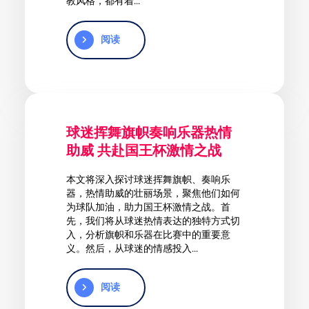
教风格，都有着...
阅读
球迷挥舞旗帜奏响乐器热情
助威 共赴国王杯激情之战
本文将深入探讨球迷挥舞旗帜、奏响乐
器，热情助威的壮丽场景，聚焦他们如何
为球队加油，助力国王杯激情之战。首
先，我们将从球迷热情表达的独特方式切
入，分析旗帜和乐器在比赛中的重要意
义。然后，从球迷的情感投入...
阅读